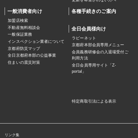
一般消費者向け
各種手続きのご案内
加盟店検索
不動産無料相談会
全日会員様向け
一般保証業務
ラビーネット
インスペクション業者について
京都府本部会員専用メニュー
京都府防災マップ
会員義務研修会の入退場受付ご
全日京都府本部の公益事業
利用方法
住まいの震災対策
全日会員専用サイト「Z-
portal」
特定商取引法による表示
リンク集