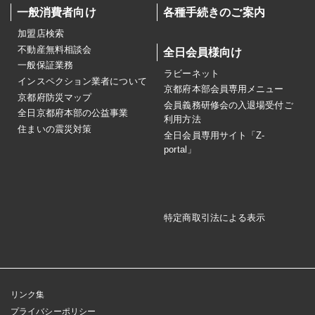
一般消費者向け
各種手続きのご案内
加盟店検索
不動産無料相談会
全日会員様向け
一般保証業務
ラビーネット
インスペクション業者について
京都府本部会員専用メニュー
京都府防災マップ
会員義務研修会の入退場受付ご
全日京都府本部の公益事業
利用方法
住まいの震災対策
全日会員専用サイト「Z-
portal」
特定商取引法による表示
リンク集
プライバシーポリシー