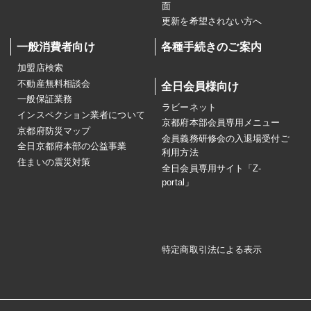
面
更新を希望されない方へ
一般消費者向け
各種手続きのご案内
加盟店検索
不動産無料相談会
全日会員様向け
一般保証業務
ラビーネット
インスペクション業者について
京都府本部会員専用メニュー
京都府防災マップ
会員義務研修会の入退場受付ご
全日京都府本部の公益事業
利用方法
住まいの震災対策
全日会員専用サイト「Z-
portal」
特定商取引法による表示