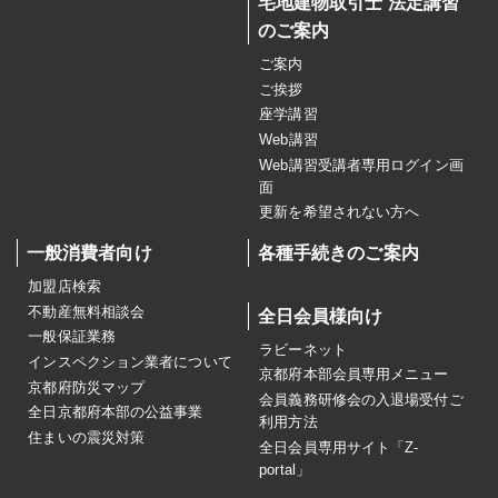
宅地建物取引士 法定講習
のご案内
ご案内
ご挨拶
座学講習
Web講習
Web講習受講者専用ログイン画
面
更新を希望されない方へ
一般消費者向け
各種手続きのご案内
加盟店検索
不動産無料相談会
全日会員様向け
一般保証業務
ラビーネット
インスペクション業者について
京都府本部会員専用メニュー
京都府防災マップ
会員義務研修会の入退場受付ご
全日京都府本部の公益事業
利用方法
住まいの震災対策
全日会員専用サイト「Z-
portal」