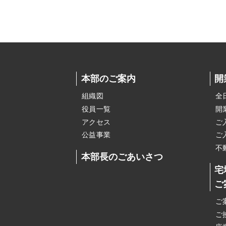
本部のご案内
開
組織図
全
役員一覧
開
アクセス
ご
公益事業
ご
不
本部長のごあいさつ
宅
ご
ご
ご