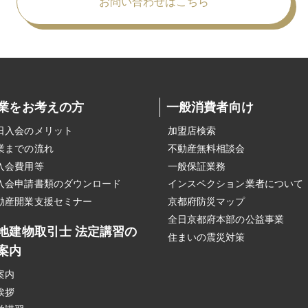
お問い合わせはこちら
業をお考えの方
一般消費者向け
日入会のメリット
加盟店検索
業までの流れ
不動産無料相談会
入会費用等
一般保証業務
入会申請書類のダウンロード
インスペクション業者について
動産開業支援セミナー
京都府防災マップ
全日京都府本部の公益事業
地建物取引士 法定講習の
住まいの震災対策
案内
案内
挨拶